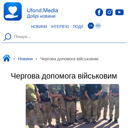
Ufond.Media
Добрі новини
UK
EN
НОВИНИ
ІНТЕРВ’Ю
ПОДІЇ
Уфонд
Новини
Чергова допомога військовим
Чергова допомога військовим