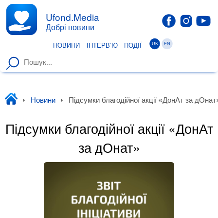
Ufond.Media
Добрі новини
UK
EN
НОВИНИ
ІНТЕРВ’Ю
ПОДІЇ
Уфонд
Новини
Підсумки благодійної акції «ДонАт за дОнат
Підсумки благодійної акції «ДонАт
за дОнат»