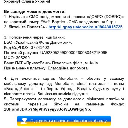
Україну! Слава Україні!
Ви завжди можете допомогти:
1. Надіслати СМС-повідомлення зі словом «ДОБРО (
DOBRO
)»
на короткий номер ####. Вартість СМС повідомлення 9 грн.
2. Лікпей та Приват24 -
http://liqpay.ua/checkout/i8643015725
3. Поповнення через інші банки:
ВБО «Український Фонд Допомоги».
Код ЄДРПОУ: 37241402
Поточний рахунок:
UA
923052990000026005046215095
МФО: 305299
Банк: ПАТ «ПриватБанк» Печерська філія, м. Київ
Призначення платежу: Благодійна допомога
4. Для власників карток Монобанк – оберіть у вашому
мобільному додатку від Монобанк «Інші платежі» – потім
«Благодійність» – і оберіть Уфонд. Введіть будь-яку суму і
відправте платіж. Банківська комісія відсутня.
5. Перерахувати допомогу за допомогою пірінгової платіжної
системи, перевівши біткоіни на гаманець Фонду:
1
UFondJDKbYMgVhWsyijyvJoWEGWPggNp
.
Підтримати проекти і підопічних фонду