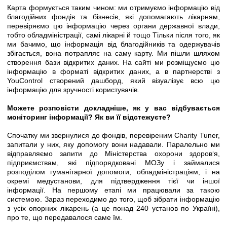
Карта формується таким чином: ми отримуємо інформацію від
благодійних фондів та бізнесів, які допомагають лікарням,
перевіряємо цю інформацію через органи державної влади,
тобто обладміністрації, самі лікарні й тощо Тільки після того, як
ми бачимо, що інформація від благодійників та одержувачів
збігається, вона потрапляє на саму карту. Ми пішли шляхом
створення бази відкритих даних. На сайті ми розміщуємо цю
інформацію в форматі відкритих даних, а в партнерстві з
YouControl створений дашборд, який візуалізує всю цю
інформацію для зручності користувачів.
Можете розповісти докладніше, як у вас відбувається
моніторинг інформації? Як ви її відстежуєте?
Спочатку ми звернулися до фондів, перевіреним Charity Tuner,
запитали у них, яку допомогу вони надавали. Паралельно ми
відправляємо запити до Міністерства охорони здоров‘я,
підприємствам, які підпорядковані МОЗу і займалися
розподілом гуманітарної допомоги, обладміністраціям, і на
окремі медустанови, для підтвердження тієї чи іншої
інформації. На першому етапі ми працювали за такою
системою. Зараз переходимо до того, щоб зібрати інформацію
з усіх опорних лікарень (а це понад 240 установ по Україні),
про те, що передавалося саме їм.