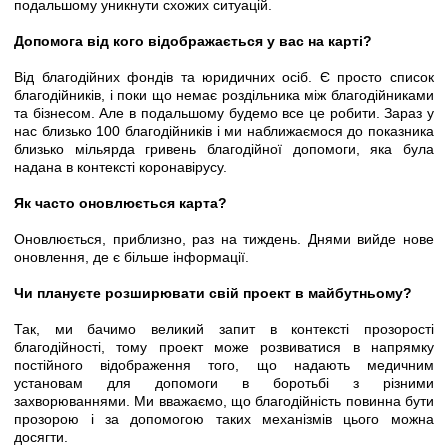
подальшому уникнути схожих ситуацій.
Допомога від кого відображається у вас на карті?
Від благодійних фондів та юридичних осіб. Є просто список
благодійників, і поки що немає роздільника між благодійниками
та бізнесом. Але в подальшому будемо все це робити. Зараз у
нас близько 100 благодійників і ми наближаємося до показника
близько мільярда гривень благодійної допомоги, яка була
надана в контексті коронавірусу.
Як часто оновлюється карта?
Оновлюється, приблизно, раз на тиждень. Днями вийде нове
оновлення, де є більше інформації.
Чи плануєте розширювати свій проект в майбутньому?
Так, ми бачимо великий запит в контексті прозорості
благодійності, тому проект може розвиватися в напрямку
постійного відображення того, що надають медичним
установам для допомоги в боротьбі з різними
захворюваннями. Ми вважаємо, що благодійність повинна бути
прозорою і за допомогою таких механізмів цього можна
досягти.