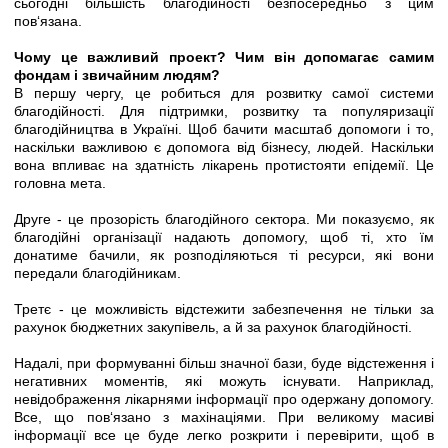
сьогодні більшість благодійності безпосередньо з цим
пов‘язана.
Чому це важливий проект? Чим він допомагає самим
фондам і звичайним людям?
В першу чергу, це робиться для розвитку самої системи
благодійності. Для підтримки, розвитку та популяризації
благодійництва в Україні. Щоб бачити масштаб допомоги і то,
наскільки важливою є допомога від бізнесу, людей. Наскільки
вона впливає на здатність лікарень протистояти епідемії. Це
головна мета.
Друге - це прозорість благодійного сектора. Ми показуємо, як
благодійні організації надають допомогу, щоб ті, хто їм
донатиме бачили, як розподіляються ті ресурси, які вони
передали благодійникам.
Третє - це можливість відстежити забезпечення не тільки за
рахунок бюджетних закупівель, а й за рахунок благодійності.
Надалі, при формуванні більш значної бази, буде відстеження і
негативних моментів, які можуть існувати. Наприклад,
невідображення лікарнями інформації про одержану допомогу.
Все, що пов‘язано з махінаціями. При великому масиві
інформації все це буде легко розкрити і перевірити, щоб в