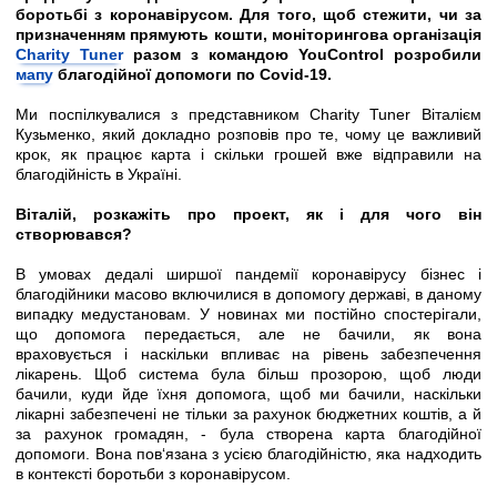
боротьбі з коронавірус
ом
. Для того, щоб стежити, чи за
призначенням прямують кошти, моніторингова організація
Charity
Tuner
разом з командою YouControl розробили
мапу
благодійної допомоги по Covid-19.
Ми поспілкувалися з представником Charity Tuner Віталієм
Кузьменко, який докладно розповів про те, чому це важливий
крок, як працює карта і скільки грошей вже відправили на
благодійність в Україні.
Віталій, розкажіть про проект, як і для чого він
створювався?
В умовах дедалі ширшої пандемії коронавірусу бізнес і
благодійники масово включилися в допомогу державі, в даному
випадку медустановам. У новинах ми постійно спостерігали,
що допомога передається, але не бачили, як вона
враховується і наскільки впливає на рівень забезпечення
лікарень. Щоб система була більш прозорою, щоб люди
бачили, куди йде їхня допомога, щоб ми бачили, наскільки
лікарні забезпечені не тільки за рахунок бюджетних коштів, а й
за рахунок громадян, - була створена карта благодійної
допомоги. Вона пов‘язана з усією благодійністю, яка надходить
в контексті боротьби з коронавірусом.