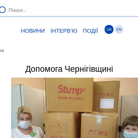
UK
EN
НОВИНИ
ІНТЕРВ’Ю
ПОДІЇ
ні
Допомога Чернігівщині